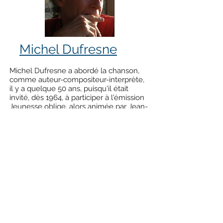
Michel Dufresne
Michel Dufresne a abordé la chanson,
comme auteur-compositeur-interprète,
il y a quelque 50 ans, puisqu'il était
invité, dès 1964, à participer à l'émission
Jeunesse oblige, alors animée par Jean-
Pierre Ferland et dont l'invité du jour
était Guy Béart. Quelques années plus
tard, il publiait un recueil...
Retour au menu